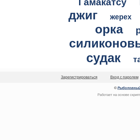
Гамакатсу
джиг
жерех
орка
силиконов
судак
т
Зарегистрироваться
Вход с паролем
©
Рыболовный
Работает на основе скрип