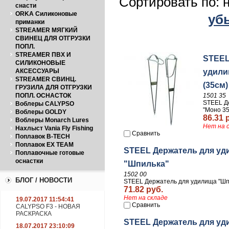
Сортировать по: 
снасти
ORKA Силиконовые
уб
приманки
STREAMER МЯГКИЙ
СВИНЕЦ ДЛЯ ОТГРУЗКИ
ПОПЛ.
STREAMER ПВХ И
STEEL
СИЛИКОНОВЫЕ
АКСЕССУАРЫ
удили
STREAMER СВИНЦ.
(35см)
ГРУЗИЛА ДЛЯ ОТГРУЗКИ
ПОПЛ. ОСНАСТОК
1501 35
STEEL Д
Воблеры CALYPSO
"Моно 35
Воблеры GOLDY
86.31 
Воблеры Monarch Lures
Нет на 
Нахлыст Vania Fly Fishing
Сравнить
Поплавок B-TECH
Поплавок EX TEAM
STEEL Держатель для у
Поплавочные готовые
оснастки
"Шпилька"
1502 00
БЛОГ / НОВОСТИ
STEEL Держатель для удилища "Шп
71.82 руб.
Нет на складе
19.07.2017 11:54:41
Сравнить
CALYPSO F3 - НОВАЯ
РАСКРАСКА
STEEL Держатель для уд
18.07.2017 23:10:09