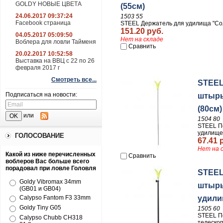
GOLDY НОВЫЕ ЦВЕТА
(55см)
24.06.2017 09:37:24
1503 55
Facebook страница
STEEL Держатель для удилища "Сол
151.20 руб.
04.05.2017 05:09:50
Нет на складе
Воблера для ловли Тайменя
Сравнить
20.02.2017 10:52:58
Выставка на ВВЦ с 22 по 26
февраля 2017 г
Смотреть все...
STEEL
Подписаться на новости:
штырь
(80см)
или
1504 80
STEEL П
удилище
ГОЛОСОВАНИЕ
67.41 
Нет на 
Какой из ниже перечисленных
Сравнить
воблеров Вас больше всего
порадовал при ловле Головля
STEEL
Goldy Vibromax 34mm
штырь
(GB01 и GB04)
Calypso Fantom F3 33mm
удили
Goldy Tiny G05
1505 60
STEEL П
Calypso Chubb CH318
телескоп