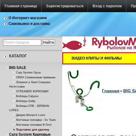
Главная страница
Зарегистрироваться
Вход с паролем
Пр
О Интернет-магазине
Самовывоз и доставка
КАТАЛОГ
ВИДЕО КЛИПЫ И ФИЛЬМЫ
BIG SALE
Carp System Груза
ORKA Силиконовые приманки
Streamer и Steel Спиннинг.
Аксессуары
Главная
BIG S
»
STREAMER КОРМУШКИ
Воблеры Calypso
Воблеры Goldy
Воблеры СРВ - SERBIAN
LURES
Джерки Monarch Lures
Матчевые поплавки - Ex Team
Матчевые поплавки B-Tech
Подставки для удилищ
Carp System Карповые