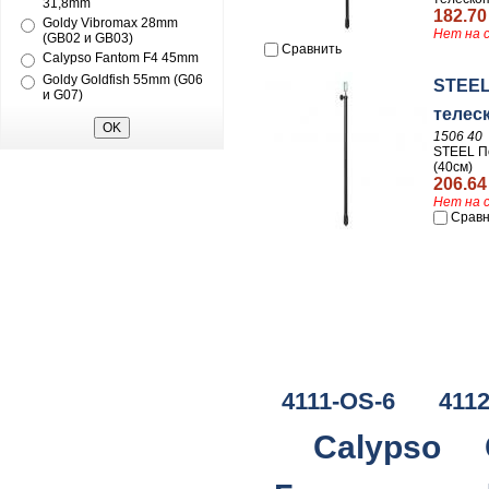
31,8mm
182.70
Goldy Vibromax 28mm
Нет на 
(GB02 и GB03)
Сравнить
Calypso Fantom F4 45mm
Goldy Goldfish 55mm (G06
STEEL
и G07)
телеск
1506 40
STEEL По
(40см)
206.64
Нет на 
Сравн
4111-OS-6
411
Calypso