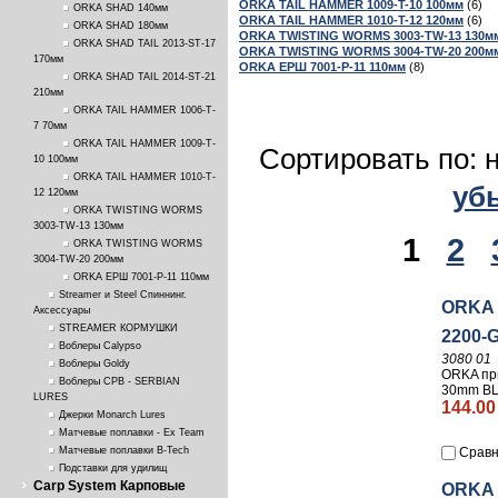
ORKA TAIL HAMMER 1009-T-10 100мм
(6)
ORKA SHAD 140мм
ORKA TAIL HAMMER 1010-T-12 120мм
(6)
ORKA SHAD 180мм
ORKA TWISTING WORMS 3003-TW-13 130м
ORKA SHAD TAIL 2013-ST-17
ORKA TWISTING WORMS 3004-TW-20 200м
170мм
ORKA ЕРШ 7001-P-11 110мм
(8)
ORKA SHAD TAIL 2014-ST-21
210мм
ORKA TAIL HAMMER 1006-T-
7 70мм
ORKA TAIL HAMMER 1009-T-
Сортировать по: 
10 100мм
ORKA TAIL HAMMER 1010-T-
уб
12 120мм
ORKA TWISTING WORMS
3003-TW-13 130мм
1
2
ORKA TWISTING WORMS
3004-TW-20 200мм
ORKA ЕРШ 7001-P-11 110мм
Streamer и Steel Спиннинг.
ORKA 
Аксессуары
STREAMER КОРМУШКИ
2200-G
Воблеры Calypso
3080 01
Воблеры Goldy
ORKA пр
Воблеры СРВ - SERBIAN
30mm BL
LURES
144.00
Джерки Monarch Lures
Матчевые поплавки - Ex Team
Сравн
Матчевые поплавки B-Tech
Подставки для удилищ
Carp System Карповые
ORKA 