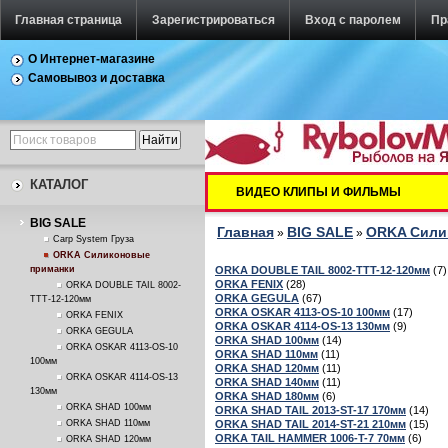
Главная страница
Зарегистрироваться
Вход с паролем
Пр
О Интернет-магазине
Самовывоз и доставка
КАТАЛОГ
ВИДЕО КЛИПЫ И ФИЛЬМЫ
BIG SALE
Главная
BIG SALE
ORKA Сили
»
»
Carp System Груза
ORKA Силиконовые
ORKA DOUBLE TAIL 8002-TTT-12-120мм
(7)
приманки
ORKA FENIX
(28)
ORKA DOUBLE TAIL 8002-
ORKA GEGULA
(67)
TTT-12-120мм
ORKA OSKAR 4113-OS-10 100мм
(17)
ORKA FENIX
ORKA OSKAR 4114-OS-13 130мм
(9)
ORKA GEGULA
ORKA SHAD 100мм
(14)
ORKA OSKAR 4113-OS-10
ORKA SHAD 110мм
(11)
100мм
ORKA SHAD 120мм
(11)
ORKA OSKAR 4114-OS-13
ORKA SHAD 140мм
(11)
130мм
ORKA SHAD 180мм
(6)
ORKA SHAD 100мм
ORKA SHAD TAIL 2013-ST-17 170мм
(14)
ORKA SHAD TAIL 2014-ST-21 210мм
(15)
ORKA SHAD 110мм
ORKA TAIL HAMMER 1006-T-7 70мм
(6)
ORKA SHAD 120мм