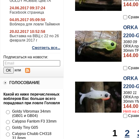
GOLDY НОВЫЕ ЦВЕТА
144.00
24.06.2017 09:37:24
Facebook страница
Сравн
04.05.2017 05:09:50
Воблера для ловли Тайменя
ORKA 
20.02.2017 10:52:58
2200-G
Выставка на ВВЦ с 22 по 26
февраля 2017 г
3080 09
ORKA пр
Смотреть все...
30mm TF
144.00
Подписаться на новости:
Сравн
или
ORKA 
ГОЛОСОВАНИЕ
2200-
3080 11
Какой из ниже перечисленных
ORKA пр
воблеров Вас больше всего
30mm YM
порадовал при ловле Головля
144.00
Нет на 
Goldy Vibromax 34mm
Сравн
(GB01 и GB04)
Calypso Fantom F3 33mm
Goldy Tiny G05
1
2
Calypso Chubb CH318
31,8mm