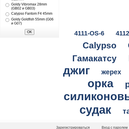
Goldy Vibromax 28mm
(GB02 и GB03)
Calypso Fantom F4 45mm
Goldy Goldfish 55mm (G06
и G07)
4111-OS-6
411
Calypso
Гамакатсу
джиг
жерех
орка
силиконов
судак
т
Зарегистрироваться
Вход с паролем