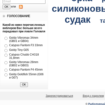
силиконов
или
ГОЛОСОВАНИЕ
судак
т
Какой из ниже перечисленных
воблеров Вас больше всего
порадовал при ловле Головля
Goldy Vibromax 34mm
(GB01 и GB04)
Calypso Fantom F3 33mm
Goldy Tiny G05
Calypso Chubb CH318
31,8mm
Goldy Vibromax 28mm
(GB02 и GB03)
Calypso Fantom F4 45mm
Goldy Goldfish 55mm (G06
и G07)
Зарегистрироваться
Вход с паролем
©
Рыболовный