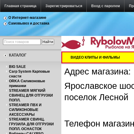
Главная страница
Зарегистрироваться
Вход с паролем
Пр
О Интернет-магазине
Самовывоз и доставка
КАТАЛОГ
ВИДЕО КЛИПЫ И ФИЛЬМЫ
BIG SALE
Адрес магазина:
Carp System Карповые
снасти
ORKA Силиконовые
Ярославское шос
приманки
STREAMER МЯГКИЙ
поселок Лесной
СВИНЕЦ ДЛЯ ОТГРУЗКИ
ПОПЛ.
STREAMER ПВХ И
СИЛИКОНОВЫЕ
АКСЕССУАРЫ
STREAMER СВИНЦ.
Телефон магазина
ГРУЗИЛА ДЛЯ ОТГРУЗКИ
ПОПЛ. ОСНАСТОК
Воблеры CALYPSO