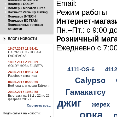
Email:
Воблеры GOLDY
Воблеры Monarch Lures
Режим работы
Нахлыст Vania Fly Fishing
Поплавок B-TECH
Интернет-магаз
Поплавок EX TEAM
Поплавочные готовые
Пн.–Пт.: с 9:00 д
оснастки
Розничный мага
БЛОГ / НОВОСТИ
Ежедневно с 7:00
19.07.2017 11:54:41
CALYPSO F3 - НОВАЯ
РАСКРАСКА
18.07.2017 23:10:09
GOLDY НОВЫЕ ЦВЕТА
4111-OS-6
411
24.06.2017 09:37:24
Facebook страница
Calypso
04.05.2017 05:09:50
Воблера для ловли Тайменя
Гамакатсу
20.02.2017 10:52:58
Выставка на ВВЦ с 22 по 26
джиг
февраля 2017 г
жерех
Смотреть все...
орка
Подписаться на новости: