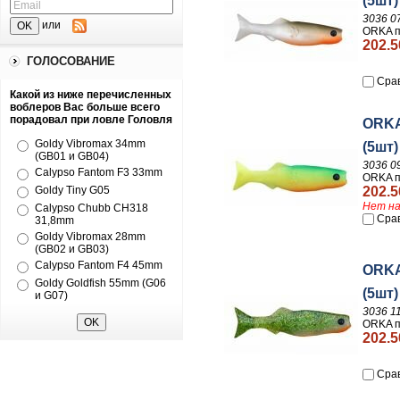
(5шт)
3036 0
или
ORKA п
202.5
ГОЛОСОВАНИЕ
Сра
Какой из ниже перечисленных
воблеров Вас больше всего
порадовал при ловле Головля
ORKA
Goldy Vibromax 34mm
(5шт)
(GB01 и GB04)
3036 0
Calypso Fantom F3 33mm
ORKA п
Goldy Tiny G05
202.5
Нет на
Calypso Chubb CH318
Сра
31,8mm
Goldy Vibromax 28mm
(GB02 и GB03)
Calypso Fantom F4 45mm
ORKA
Goldy Goldfish 55mm (G06
(5шт)
и G07)
3036 1
ORKA п
202.5
Сра