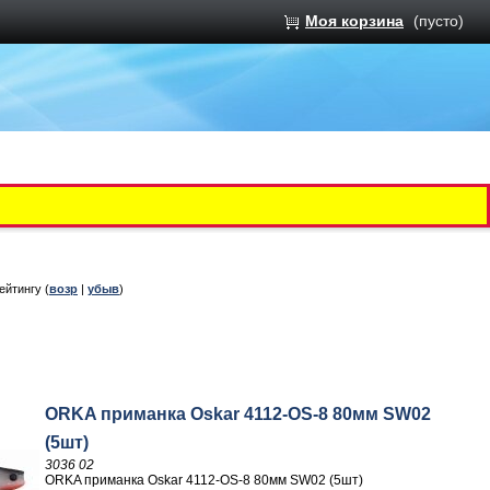
Моя корзина
(пусто)
рейтингу (
возр
|
убыв
)
ORKA приманка Oskar 4112-OS-8 80мм SW02
(5шт)
3036 02
ORKA приманка Oskar 4112-OS-8 80мм SW02 (5шт)