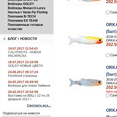
202.5
Воблеры GOLDY
Воблеры Monarch Lures
Нахлыст Vania Fly Fishing
Сра
Поплавок B-TECH
Поплавок EX TEAM
ORKA
Поплавочные готовые
оснастки
(5шт)
3036 0
БЛОГ / НОВОСТИ
ORKA п
202.5
19.07.2017 11:54:41
CALYPSO F3 - НОВАЯ
Сра
РАСКРАСКА
18.07.2017 23:10:09
GOLDY НОВЫЕ ЦВЕТА
ORKA
24.06.2017 09:37:24
(5шт)
Facebook страница
3036 0
04.05.2017 05:09:50
ORKA п
Воблера для ловли Тайменя
202.5
Нет на
20.02.2017 10:52:58
Сра
Выставка на ВВЦ с 22 по 26
февраля 2017 г
Смотреть все...
ORKA
Подписаться на новости: