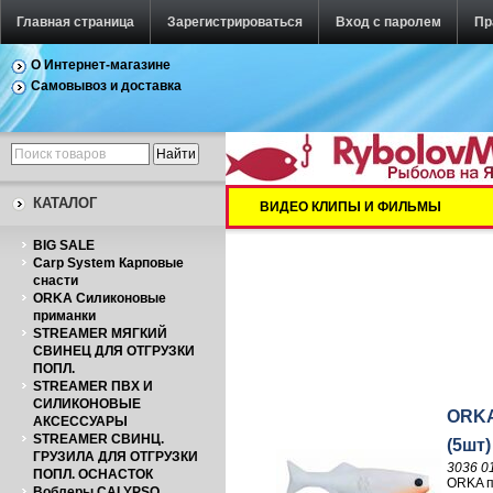
Главная страница
Зарегистрироваться
Вход с паролем
Пр
О Интернет-магазине
Самовывоз и доставка
КАТАЛОГ
ВИДЕО КЛИПЫ И ФИЛЬМЫ
BIG SALE
Carp System Карповые
снасти
ORKA Силиконовые
приманки
STREAMER МЯГКИЙ
СВИНЕЦ ДЛЯ ОТГРУЗКИ
ПОПЛ.
STREAMER ПВХ И
СИЛИКОНОВЫЕ
ORKA
АКСЕССУАРЫ
STREAMER СВИНЦ.
(5шт)
ГРУЗИЛА ДЛЯ ОТГРУЗКИ
3036 0
ПОПЛ. ОСНАСТОК
ORKA п
Воблеры CALYPSO