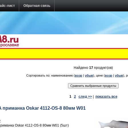
айс-лист
Обратная связь
Найдено
17
продукт(ов)
Сортировать по: наименованию (
возр
|
убыв
), цене (
возр
|
убыв
), 
1
2
след >>
|
показать все
 приманка Oskar 4112-OS-8 80мм W01
1
риманка Oskar 4112-OS-8 80мм W01 (5шт)