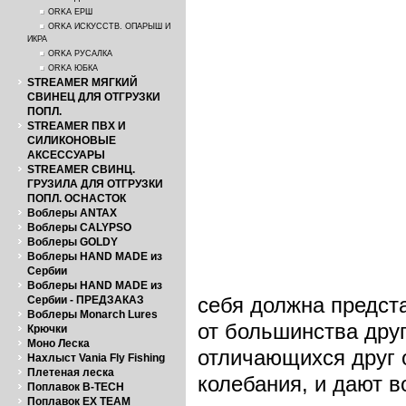
ORKA ЕРШ
ORKA ИСКУССТВ. ОПАРЫШ И
ИКРА
ORKA РУСАЛКА
ORKA ЮБКА
STREAMER МЯГКИЙ
СВИНЕЦ ДЛЯ ОТГРУЗКИ
ПОПЛ.
STREAMER ПВХ И
СИЛИКОНОВЫЕ
АКСЕССУАРЫ
STREAMER СВИНЦ.
ГРУЗИЛА ДЛЯ ОТГРУЗКИ
ПОПЛ. ОСНАСТОК
Воблеры ANTAX
Воблеры CALYPSO
Воблеры GOLDY
Воблеры HAND MADE из
Сербии
Воблеры HAND MADE из
себя должна предст
Сербии - ПРЕДЗАКАЗ
Воблеры Monarch Lures
от большинства дру
Крючки
Моно Леска
отличающихся друг о
Нахлыст Vania Fly Fishing
Плетеная леска
колебания, и дают 
Поплавок B-TECH
Поплавок EX TEAM