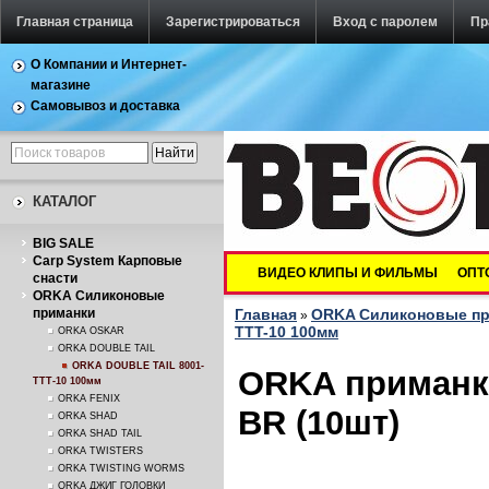
Главная страница
Зарегистрироваться
Вход с паролем
Пр
О Компании и Интернет-
магазине
Самовывоз и доставка
КАТАЛОГ
BIG SALE
Carp System Карповые
ВИДЕО КЛИПЫ И ФИЛЬМЫ
ОПТ
снасти
ORKA Силиконовые
приманки
Главная
ORKA Силиконовые п
»
TTT-10 100мм
ORKA OSKAR
ORKA DOUBLE TAIL
ORKA DOUBLE TAIL 8001-
ORKA приманка
TTT-10 100мм
ORKA FENIX
BR (10шт)
ORKA SHAD
ORKA SHAD TAIL
ORKA TWISTERS
ORKA TWISTING WORMS
ORKA ДЖИГ ГОЛОВКИ