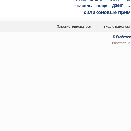
4111-OS-6
4112-OS-8
4113-OS-10
700
джиг
голавль
голди
ж
силиконовые прим
Зарегистрироваться
Вход с паролем
©
Рыболов
Работает на