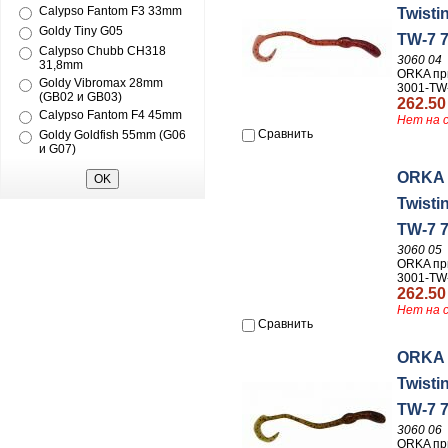
Calypso Fantom F3 33mm
Twisti
Goldy Tiny G05
TW-7 
Calypso Chubb CH318
3060 04
31,8mm
ORKA пр
Goldy Vibromax 28mm
3001-TW
(GB02 и GB03)
262.50
Calypso Fantom F4 45mm
Нет на 
Сравнить
Goldy Goldfish 55mm (G06
и G07)
ORKA 
Twisti
TW-7 
3060 05
ORKA пр
3001-TW
262.50
Нет на 
Сравнить
ORKA 
Twisti
TW-7 
3060 06
ORKA пр