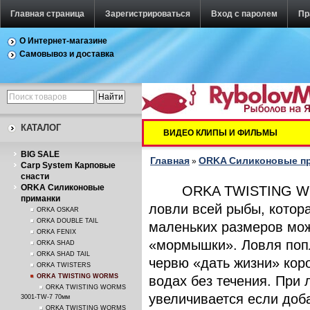
Главная страница
Зарегистрироваться
Вход с паролем
Пр
О Интернет-магазине
Самовывоз и доставка
КАТАЛОГ
ВИДЕО КЛИПЫ И ФИЛЬМЫ
BIG SALE
Главная
ORKA Силиконовые п
»
Carp System Карповые
снасти
ORKA Силиконовые
ORKA TWISTING WORMS 
приманки
ловли всей рыбы, котор
ORKA OSKAR
ORKA DOUBLE TAIL
маленьких размеров мож
ORKA FENIX
«мормышки». Ловля попл
ORKA SHAD
ORKA SHAD TAIL
червю «дать жизни» кор
ORKA TWISTERS
ORKA TWISTING WORMS
водах без течения. При 
ORKA TWISTING WORMS
увеличивается если доб
3001-TW-7 70мм
ORKA TWISTING WORMS