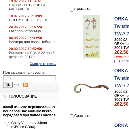
19.07.2017 11:54:41
CALYPSO F3 - НОВАЯ
РАСКРАСКА
Сравнить
18.07.2017 23:10:09
ORKA 
GOLDY НОВЫЕ ЦВЕТА
Twisti
24.06.2017 09:37:24
Facebook страница
TW-7 
04.05.2017 05:09:50
3060 02
Воблера для ловли Тайменя
ORKA пр
3001-TW
20.02.2017 10:52:58
262.50
Выставка на ВВЦ с 22 по 26
февраля 2017 г
Нет на 
Сравн
Смотреть все...
ORKA 
Подписаться на новости:
Twisti
или
TW-7 
3060 03
ORKA пр
ГОЛОСОВАНИЕ
3001-TW
262.50
Какой из ниже перечисленных
воблеров Вас больше всего
порадовал при ловле Головля
Сравнить
Goldy Vibromax 34mm
ORKA 
(GB01 и GB04)