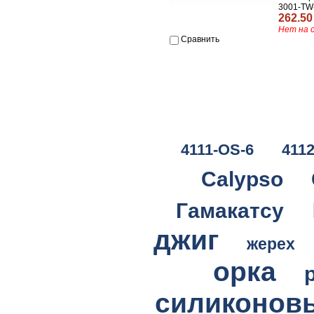
3001-TW
262.50
Нет на 
Сравнить
4111-OS-6
411
Calypso
Гамакатсу
джиг
жерех
орка
силиконов