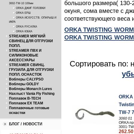
большого размера( 130-2
3002-TW-10 100мм
ORKA ДЖИГ ГОЛОВКИ
окуня, сома вместе с дж
ORKA ЕРШ
соответствующего веса 
ORKA ИСКУССТВ. ОПАРЫШ И
ИКРА
ORKA РУСАЛКА
ORKA TWISTING WORMS
ORKA ЮБКА
ORKA TWISTING WORMS
STREAMER МЯГКИЙ
СВИНЕЦ ДЛЯ ОТГРУЗКИ
ПОПЛ.
STREAMER ПВХ И
СИЛИКОНОВЫЕ
АКСЕССУАРЫ
Сортировать по: 
STREAMER СВИНЦ.
ГРУЗИЛА ДЛЯ ОТГРУЗКИ
уб
ПОПЛ. ОСНАСТОК
Воблеры CALYPSO
Воблеры GOLDY
Воблеры Monarch Lures
Нахлыст Vania Fly Fishing
ORKA 
Поплавок B-TECH
Поплавок EX TEAM
Twisti
Поплавочные готовые
TW-7 
оснастки
3060 01
ORKA пр
БЛОГ / НОВОСТИ
3001-TW
262.50