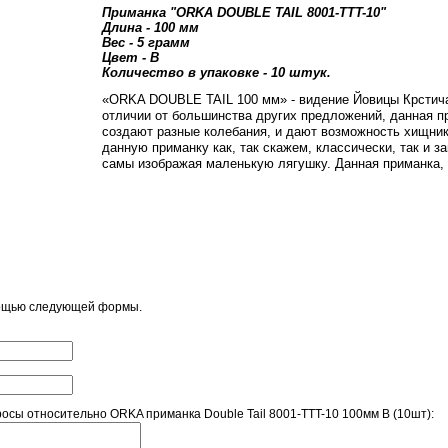
Приманка "ORKA DOUBLE TAIL 8001-TTT-10"
Длина - 100 мм
Вес - 5 грамм
Цвет - B
Количество в упаковке - 10 штук.
«ORKA DOUBLE TAIL 100 мм» - видение Йовицы Крстича,
отличии от большинства других предложений, данная п
создают разные колебания, и дают возможность хищни
данную приманку как, так скажем, классически, так и 
самы изображая маленькую лягушку. Данная приманка, 
мощью следующей формы.
сы относительно ORKA приманка Double Tail 8001-TTT-10 100мм B (10шт):