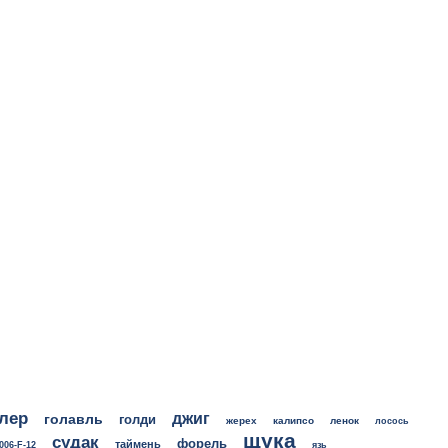
лер
джиг
голавль
голди
жерех
калипсо
ленок
лосось
щука
судак
форель
таймень
006-F-12
язь