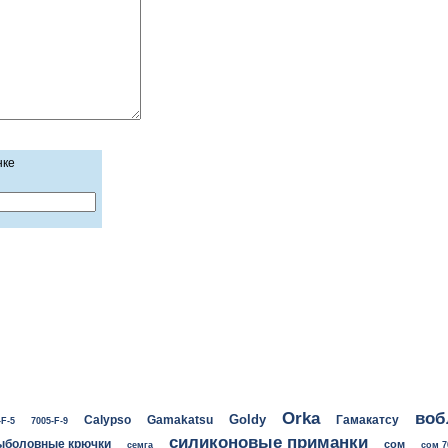
нке
воб
Orka
Goldy
Calypso
Gamakatsu
Гамакатсу
-F-5
7005-F-9
силиконовые приманки
ыболовные крючки
сом
семга
сом 7