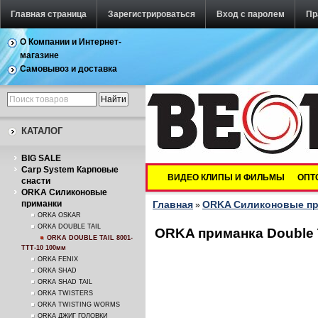
Главная страница
Зарегистрироваться
Вход с паролем
Пр
О Компании и Интернет-
магазине
Самовывоз и доставка
КАТАЛОГ
BIG SALE
Carp System Карповые
ВИДЕО КЛИПЫ И ФИЛЬМЫ
ОПТ
снасти
ORKA Силиконовые
приманки
Главная
ORKA Силиконовые п
»
ORKA OSKAR
ORKA DOUBLE TAIL
ORKA приманка Double T
ORKA DOUBLE TAIL 8001-
TTT-10 100мм
ORKA FENIX
ORKA SHAD
ORKA SHAD TAIL
ORKA TWISTERS
ORKA TWISTING WORMS
ORKA ДЖИГ ГОЛОВКИ