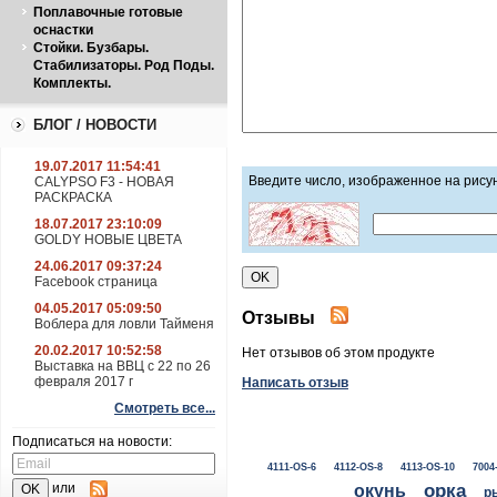
Поплавочные готовые
оснастки
Стойки. Бузбары.
Стабилизаторы. Род Поды.
Комплекты.
БЛОГ / НОВОСТИ
19.07.2017 11:54:41
Введите число, изображенное на рису
CALYPSO F3 - НОВАЯ
РАСКРАСКА
18.07.2017 23:10:09
GOLDY НОВЫЕ ЦВЕТА
24.06.2017 09:37:24
Facebook страница
04.05.2017 05:09:50
Отзывы
Воблера для ловли Тайменя
20.02.2017 10:52:58
Нет отзывов об этом продукте
Выставка на ВВЦ с 22 по 26
февраля 2017 г
Написать отзыв
Смотреть все...
Подписаться на новости:
4111-OS-6
4112-OS-8
4113-OS-10
7004
окунь
орка
или
р