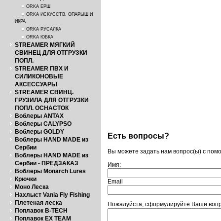
ORKA ЕРШ
ORKA ИСКУССТВ. ОПАРЫШ И
ИКРА
ORKA РУСАЛКА
ORKA ЮБКА
STREAMER МЯГКИЙ
СВИНЕЦ ДЛЯ ОТГРУЗКИ
ПОПЛ.
STREAMER ПВХ И
СИЛИКОНОВЫЕ
АКСЕССУАРЫ
STREAMER СВИНЦ.
ГРУЗИЛА ДЛЯ ОТГРУЗКИ
ПОПЛ. ОСНАСТОК
Воблеры ANTAX
Воблеры CALYPSO
Воблеры GOLDY
Есть вопросы?
Воблеры HAND MADE из
Сербии
Вы можете задать нам вопрос(ы) с по
Воблеры HAND MADE из
Сербии - ПРЕДЗАКАЗ
Имя:
Воблеры Monarch Lures
Крючки
Email
Моно Леска
Нахлыст Vania Fly Fishing
Плетеная леска
Пожалуйста, сформулируйте Ваши вопро
Поплавок B-TECH
Поплавок EX TEAM