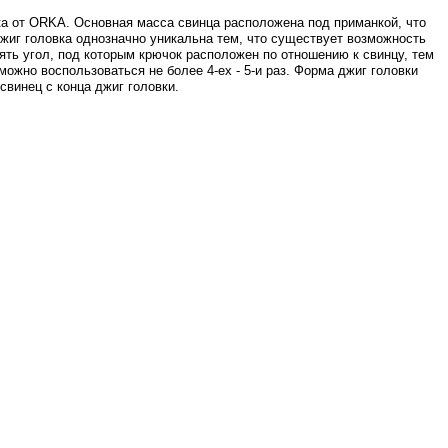
ка от ORKA. Основная масса свинца расположена под приманкой, что
Джиг головка однозначно уникальна тем, что существует возможность
ять угол, под которым крючок расположен по отношению к свинцу, тем
жно воспользоваться не более 4-ех - 5-и раз. Форма джиг головки
свинец с конца джиг головки.