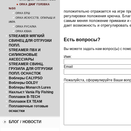
ORKA ДЖИГ ГОЛОВКА
№5/0
положительно отражается на игре пр
ORKA ЕРШ
регулировки положения крючка. Благ
ORKA ИСКУССТВ. ОПАРЫШ И
самым меняя положение приманки и е
ИКРА
дает возможность и отрегулировать е
ORKA РУСАЛКА
ORKA ЮБКА
STREAMER МЯГКИЙ
Есть вопросы?
СВИНЕЦ ДЛЯ ОТГРУЗКИ
ПОПЛ.
Вы можете задать нам вопрос(ы) с по
STREAMER ПВХ И
СИЛИКОНОВЫЕ
Имя:
АКСЕССУАРЫ
STREAMER СВИНЦ.
Email
ГРУЗИЛА ДЛЯ ОТГРУЗКИ
ПОПЛ. ОСНАСТОК
Воблеры CALYPSO
Пожалуйста, сформулируйте Ваши вопро
Воблеры GOLDY
Воблеры Monarch Lures
Нахлыст Vania Fly Fishing
Поплавок B-TECH
Поплавок EX TEAM
Поплавочные готовые
оснастки
БЛОГ / НОВОСТИ