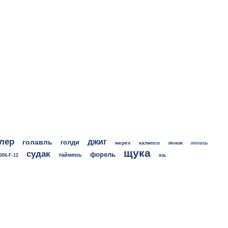
лер
джиг
голавль
голди
жерех
калипсо
ленок
лосось
щука
судак
форель
таймень
006-F-12
язь