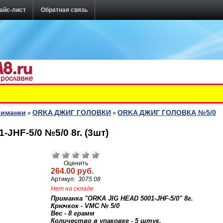
айс-лист
Обратная связь
риманки
ORKA ДЖИГ ГОЛОВКИ
ORKA ДЖИГ ГОЛОВКА №5/0
»
»
JHF-5/0 №5/0 8г. (3шт)
Оценить
264.00 руб.
Артикул:
3075 08
Нет на складе
Приманка "ORKA JIG HEAD 5001-JHF-5/0" 8г.
Крючкок - VMC № 5/0
Вес - 8 грамм
Количество в упаковке - 5 штук.