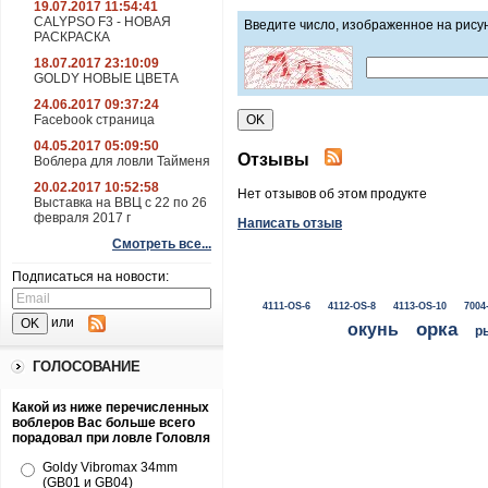
19.07.2017 11:54:41
CALYPSO F3 - НОВАЯ
Введите число, изображенное на рису
РАСКРАСКА
18.07.2017 23:10:09
GOLDY НОВЫЕ ЦВЕТА
24.06.2017 09:37:24
Facebook страница
04.05.2017 05:09:50
Отзывы
Воблера для ловли Тайменя
20.02.2017 10:52:58
Нет отзывов об этом продукте
Выставка на ВВЦ с 22 по 26
февраля 2017 г
Написать отзыв
Смотреть все...
Подписаться на новости:
4111-OS-6
4112-OS-8
4113-OS-10
7004
или
окунь
орка
р
ГОЛОСОВАНИЕ
Какой из ниже перечисленных
воблеров Вас больше всего
порадовал при ловле Головля
Goldy Vibromax 34mm
(GB01 и GB04)