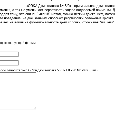
«ORKA Джиг головка № 5/0» - оригинальная джиг голов
иманки, а так же уменьшает вероятность зацепа подаваемой приманки. 
одаря тому, что свинец "мягкий" метал, можно легким движением, помен
е поведение, на дне. Данным способом регулировки положения крючка мо
е вес не влияя на функциональность джиг головки, откусывая "лишний" 
мощью следующей формы.
сы относительно ORKA Джиг головка 5001-JHF-5/0 №5/0 8г. (3шт):