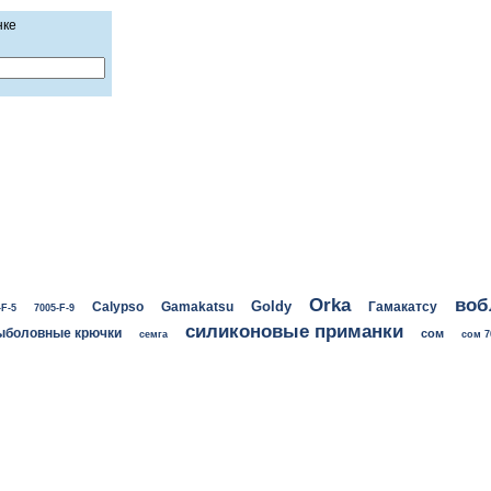
нке
воб
Orka
Goldy
Calypso
Gamakatsu
Гамакатсу
-F-5
7005-F-9
силиконовые приманки
ыболовные крючки
сом
семга
сом 7