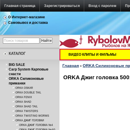
Главная страница
Зарегистрироваться
Вход с паролем
Пр
О Интернет-магазине
Самовывоз и доставка
КАТАЛОГ
ВИДЕО КЛИПЫ И ФИЛЬМЫ
BIG SALE
Главная
ORKA Силиконовые п
»
Carp System Карповые
снасти
ORKA Джиг головка 5001-
ORKA Силиконовые
приманки
ORKA OSKAR
ORKA DOUBLE TAIL
ORKA FENIX
ORKA SHAD
ORKA SHAD TAIL
ORKA TWISTERS
ORKA TWISTING WORMS
ORKA ДЖИГ ГОЛОВКИ
ORKA ДЖИГ ГОЛОВКА №4
ORKA ДЖИГ ГОЛОВКА №4/0