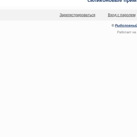
силиконовые прим
Зарегистрироваться
Вход с паролем
©
Рыболовный
Работает на