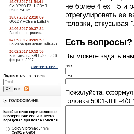
19.07.2017 11:54:41
не более 4-ех - 5-и
CALYPSO F3 - НОВАЯ
РАСКРАСКА
отрегулировать ее в
18.07.2017 23:10:09
GOLDY НОВЫЕ ЦВЕТА
головки, откусывая 
24.06.2017 09:37:24
Facebook страница
Есть вопросы?
04.05.2017 05:09:50
Воблера для ловли Тайменя
20.02.2017 10:52:58
Вы можете задать на
Выставка на ВВЦ с 22 по 26
февраля 2017 г
Имя:
Смотреть все...
Подписаться на новости:
Email
или
Пожалуйста, сформул
головка 5001-JHF-4/0 №
ГОЛОСОВАНИЕ
Какой из ниже перечисленных
воблеров Вас больше всего
порадовал при ловле Головля
Goldy Vibromax 34mm
(GB01 и GB04)