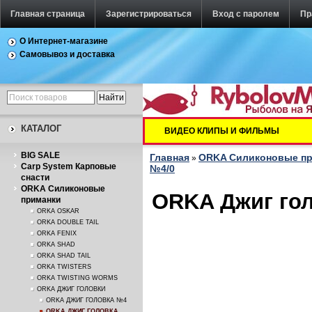
Главная страница
Зарегистрироваться
Вход с паролем
Пр
О Интернет-магазине
Самовывоз и доставка
КАТАЛОГ
ВИДЕО КЛИПЫ И ФИЛЬМЫ
BIG SALE
Главная
ORKA Силиконовые п
»
Carp System Карповые
№4/0
снасти
ORKA Силиконовые
ORKA Джиг голо
приманки
ORKA OSKAR
ORKA DOUBLE TAIL
ORKA FENIX
ORKA SHAD
ORKA SHAD TAIL
ORKA TWISTERS
ORKA TWISTING WORMS
ORKA ДЖИГ ГОЛОВКИ
ORKA ДЖИГ ГОЛОВКА №4
ORKA ДЖИГ ГОЛОВКА