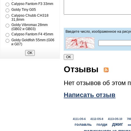
Calypso Fantom F3 33mm
Goldy Tiny G05
Calypso Chubb CH318
31,8mm
Goldy Vibromax 28mm
(GB02 и GB03)
Введите число, изображенное на рису
Calypso Fantom F4 45mm
Goldy Goldfish 55mm (G06
и G07)
Отзывы
Нет отзывов об этом 
Написать отзыв
4111-OS-6
4112-OS-8
4113-OS-10
700
джиг
голавль
голди
ж