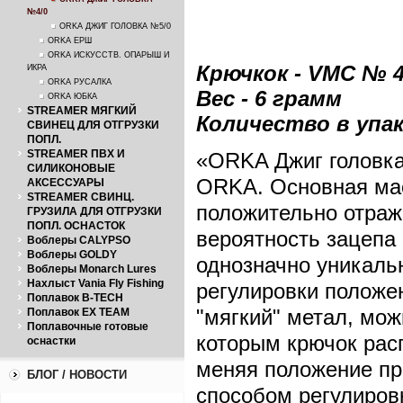
№4/0
ORKA ДЖИГ ГОЛОВКА №5/0
ORKA ЕРШ
ORKA ИСКУССТВ. ОПАРЫШ И
Крючкок - VMC № 4
ИКРА
ORKA РУСАЛКА
Вес - 6 грамм
ORKA ЮБКА
STREAMER МЯГКИЙ
Количество в упак
СВИНЕЦ ДЛЯ ОТГРУЗКИ
ПОПЛ.
STREAMER ПВХ И
«ORKA Джиг головка 
СИЛИКОНОВЫЕ
ORKA. Основная мас
АКСЕССУАРЫ
STREAMER СВИНЦ.
положительно отража
ГРУЗИЛА ДЛЯ ОТГРУЗКИ
ПОПЛ. ОСНАСТОК
вероятность зацепа
Воблеры CALYPSO
Воблеры GOLDY
однозначно уникаль
Воблеры Monarch Lures
Нахлыст Vania Fly Fishing
регулировки положен
Поплавок B-TECH
"мягкий" метал, мож
Поплавок EX TEAM
Поплавочные готовые
которым крючок рас
оснастки
меняя положение пр
БЛОГ / НОВОСТИ
способом регулиров