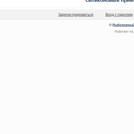
силиконовые прим
Зарегистрироваться
Вход с паролем
©
Рыболовный
Работает на