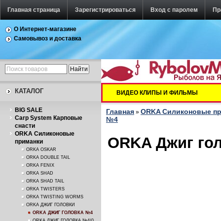
Главная страница
Зарегистрироваться
Вход с паролем
Пр
О Интернет-магазине
Самовывоз и доставка
КАТАЛОГ
ВИДЕО КЛИПЫ И ФИЛЬМЫ
BIG SALE
Главная
ORKA Силиконовые п
»
Carp System Карповые
№4
снасти
ORKA Силиконовые
ORKA Джиг голо
приманки
ORKA OSKAR
ORKA DOUBLE TAIL
ORKA FENIX
ORKA SHAD
ORKA SHAD TAIL
ORKA TWISTERS
ORKA TWISTING WORMS
ORKA ДЖИГ ГОЛОВКИ
ORKA ДЖИГ ГОЛОВКА №4
ORKA ДЖИГ ГОЛОВКА №4/0