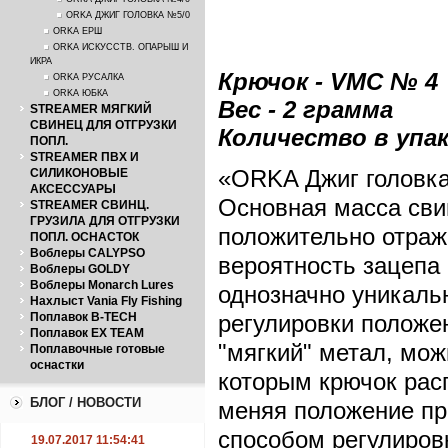
ORKA ДЖИГ ГОЛОВКА №5/0
ORKA ЕРШ
ORKA ИСКУССТВ. ОПАРЫШ И
ИКРА
Крючок - VMC № 4
ORKA РУСАЛКА
ORKA ЮБКА
Вес - 2 грамма
STREAMER МЯГКИЙ
СВИНЕЦ ДЛЯ ОТГРУЗКИ
Количество в упак
ПОПЛ.
STREAMER ПВХ И
«ORKA Джиг головка
СИЛИКОНОВЫЕ
АКСЕССУАРЫ
Основная масса сви
STREAMER СВИНЦ.
ГРУЗИЛА ДЛЯ ОТГРУЗКИ
положительно отража
ПОПЛ. ОСНАСТОК
Воблеры CALYPSO
вероятность зацепа
Воблеры GOLDY
Воблеры Monarch Lures
однозначно уникаль
Нахлыст Vania Fly Fishing
Поплавок B-TECH
регулировки положен
Поплавок EX TEAM
"мягкий" метал, мож
Поплавочные готовые
оснастки
которым крючок рас
БЛОГ / НОВОСТИ
меняя положение пр
способом регулиров
19.07.2017 11:54:41