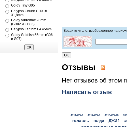
Goldy Tiny G05
Calypso Chubb CH318
31,8mm
Goldy Vibromax 28mm
(GB02 и GB03)
Calypso Fantom F4 45mm
Введите число, изображенное на рису
Goldy Goldfish 55mm (G06
и G07)
Отзывы
Нет отзывов об этом 
Написать отзыв
4111-OS-6
4112-OS-8
4113-OS-10
700
джиг
голавль
голди
ж