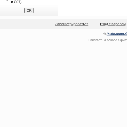
и G07)
Зарегистрироваться
Вход с паролем
©
Рыболовный
Работает на основе скрип