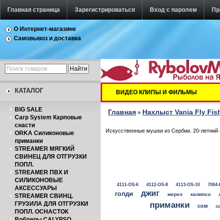
Главная страница
Зарегистрироваться
Вход с паролем
Пр
О Интернет-магазине
Самовывоз и доставка
КАТАЛОГ
ВИДЕО КЛИПЫ И ФИЛЬМЫ
BIG SALE
Главная
Нахлыст Vania Fly Fis
»
Carp System Карповые
снасти
Искусственные мушки из Сербии. 20-летний 
ORKA Силиконовые
приманки
STREAMER МЯГКИЙ
СВИНЕЦ ДЛЯ ОТГРУЗКИ
ПОПЛ.
STREAMER ПВХ И
СИЛИКОНОВЫЕ
4111-OS-6
4112-OS-8
4113-OS-10
7004-
АКСЕССУАРЫ
джиг
голди
жерех
калипсо
STREAMER СВИНЦ.
приманки
ГРУЗИЛА ДЛЯ ОТГРУЗКИ
сом
с
ПОПЛ. ОСНАСТОК
Воблеры CALYPSO