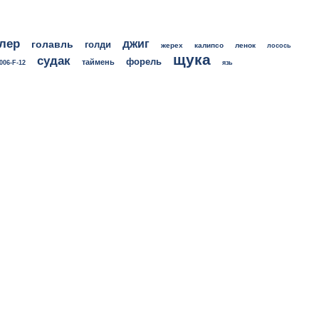
лер
джиг
голавль
голди
жерех
калипсо
ленок
лосось
щука
судак
форель
таймень
006-F-12
язь