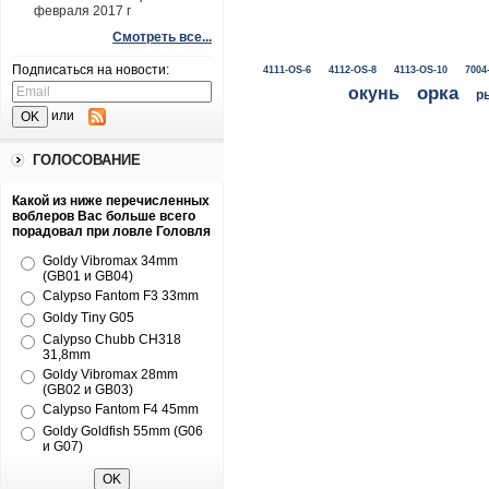
февраля 2017 г
Смотреть все...
Подписаться на новости:
4111-OS-6
4112-OS-8
4113-OS-10
7004
окунь
орка
р
или
ГОЛОСОВАНИЕ
Какой из ниже перечисленных
воблеров Вас больше всего
порадовал при ловле Головля
Goldy Vibromax 34mm
(GB01 и GB04)
Calypso Fantom F3 33mm
Goldy Tiny G05
Calypso Chubb CH318
31,8mm
Goldy Vibromax 28mm
(GB02 и GB03)
Calypso Fantom F4 45mm
Goldy Goldfish 55mm (G06
и G07)