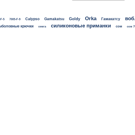
воб
Orka
Goldy
Calypso
Gamakatsu
Гамакатсу
-F-5
7005-F-9
силиконовые приманки
ыболовные крючки
сом
семга
сом 7