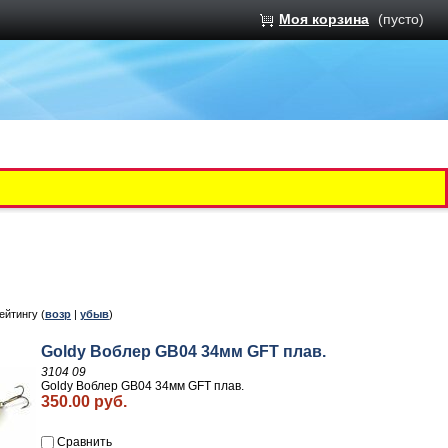
Моя корзина
(пусто)
рейтингу (
возр
|
убыв
)
Goldy Воблер GB04 34мм GFT плав.
3104 09
Goldy Воблер GB04 34мм GFT плав.
350.00 руб.
Сравнить