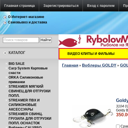
Главная страница
Зарегистрироваться
Вход с паролем
Пр
О Интернет-магазине
Самовывоз и доставка
КАТАЛОГ
ВИДЕО КЛИПЫ И ФИЛЬМЫ
BIG SALE
Главная
Воблеры GOLDY
GOL
»
»
Carp System Карповые
снасти
ORKA Силиконовые
приманки
STREAMER МЯГКИЙ
СВИНЕЦ ДЛЯ ОТГРУЗКИ
ПОПЛ.
Gold
STREAMER ПВХ И
СИЛИКОНОВЫЕ
3104 0
АКСЕССУАРЫ
Goldy 
STREAMER СВИНЦ.
350.0
ГРУЗИЛА ДЛЯ ОТГРУЗКИ
ПОПЛ. ОСНАСТОК
Сра
Воблеры CALYPSO