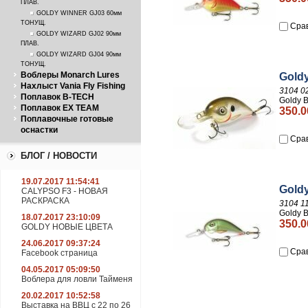
ПЛАВ.
GOLDY WINNER GJ03 60мм
ТОНУЩ.
Сра
GOLDY WIZARD GJ02 90мм
ПЛАВ.
GOLDY WIZARD GJ04 90мм
ТОНУЩ.
Воблеры Monarch Lures
Gold
Нахлыст Vania Fly Fishing
3104 0
Поплавок B-TECH
Goldy 
Поплавок EX TEAM
350.0
Поплавочные готовые
оснастки
Сра
БЛОГ / НОВОСТИ
19.07.2017 11:54:41
Gold
CALYPSO F3 - НОВАЯ
РАСКРАСКА
3104 1
Goldy 
18.07.2017 23:10:09
350.0
GOLDY НОВЫЕ ЦВЕТА
24.06.2017 09:37:24
Сра
Facebook страница
04.05.2017 05:09:50
Воблера для ловли Тайменя
20.02.2017 10:52:58
Выставка на ВВЦ с 22 по 26