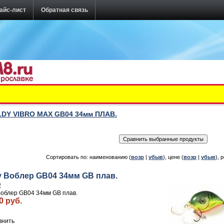
айс-лист
Обратная связь
DY VIBRO MAX GB04 34мм ПЛАВ.
Сортировать по: наименованию (
возр
|
убыв
), цене (
возр
|
убыв
), 
y Воблер GB04 34мм GB плав.
1
Воблер GB04 34мм GB плав.
0 руб.
внить