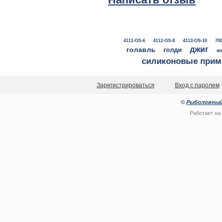
4111-OS-6
4112-OS-8
4113-OS-10
700
джиг
голавль
голди
ж
силиконовые прим
Зарегистрироваться
Вход с паролем
©
Рыболовный
Работает на