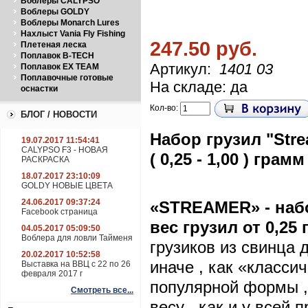
Воблеры CALYPSO
Воблеры GOLDY
Воблеры Monarch Lures
Нахлыст Vania Fly Fishing
247.50 руб.
Плетеная леска
Поплавок B-TECH
Артикул:
1401 03
Поплавок EX TEAM
Поплавочные готовые
На складе: да
оснастки
Кол-во:
БЛОГ / НОВОСТИ
Набор грузил "Str
19.07.2017 11:54:41
CALYPSO F3 - НОВАЯ
( 0,25 - 1,00 ) грамм 
РАСКРАСКА
18.07.2017 23:10:09
GOLDY НОВЫЕ ЦВЕТА
24.06.2017 09:37:24
«
STREAMER
» - на
Facebook страница
вес грузил от 0,25 
04.05.2017 05:09:50
Воблера для ловли Тайменя
грузиков из свинца 
20.02.2017 10:52:58
иначе , как «класси
Выставка на ВВЦ с 22 по 26
февраля 2017 г
популярной формы ,
Смотреть все...
весу , как и у всей 