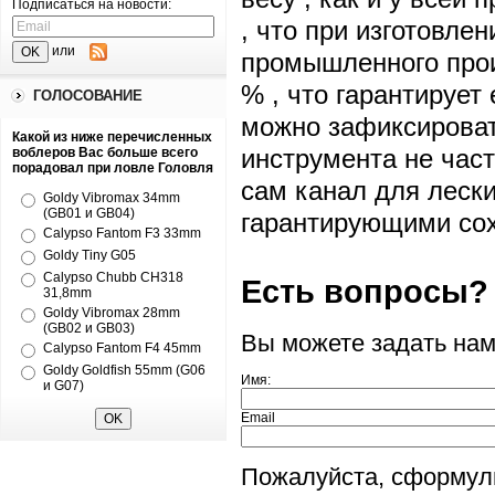
Подписаться на новости:
, что при изготовле
или
промышленного прои
% , что гарантирует 
ГОЛОСОВАНИЕ
можно зафиксироват
Какой из ниже перечисленных
инструмента не час
воблеров Вас больше всего
порадовал при ловле Головля
сам канал для леск
Goldy Vibromax 34mm
(GB01 и GB04)
гарантирующими сох
Calypso Fantom F3 33mm
Goldy Tiny G05
Calypso Chubb CH318
Есть вопросы?
31,8mm
Goldy Vibromax 28mm
(GB02 и GB03)
Вы можете задать на
Calypso Fantom F4 45mm
Goldy Goldfish 55mm (G06
Имя:
и G07)
Email
Пожалуйста, сформул