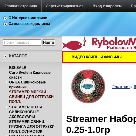
Главная страница
Зарегистрироваться
Вход с паролем
Пр
О Интернет-магазине
Самовывоз и доставка
КАТАЛОГ
ВИДЕО КЛИПЫ И ФИЛЬМЫ
BIG SALE
Carp System Карповые
снасти
ORKA Силиконовые
Главная
»
приманки
STREAMER МЯГКИЙ
СВИНЕЦ ДЛЯ ОТГРУЗКИ
ПОПЛ.
STREAMER ПВХ И
СИЛИКОНОВЫЕ
Streamer Набор
АКСЕССУАРЫ
STREAMER СВИНЦ.
ГРУЗИЛА ДЛЯ ОТГРУЗКИ
0.25-1.0гр
ПОПЛ. ОСНАСТОК