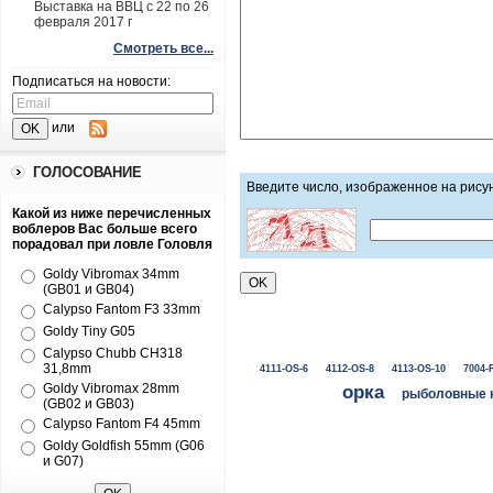
Выставка на ВВЦ с 22 по 26
февраля 2017 г
Смотреть все...
Подписаться на новости:
или
ГОЛОСОВАНИЕ
Введите число, изображенное на рису
Какой из ниже перечисленных
воблеров Вас больше всего
порадовал при ловле Головля
Goldy Vibromax 34mm
(GB01 и GB04)
Calypso Fantom F3 33mm
Goldy Tiny G05
Calypso Chubb CH318
31,8mm
4111-OS-6
4112-OS-8
4113-OS-10
7004-
Goldy Vibromax 28mm
орка
рыболовные 
(GB02 и GB03)
Calypso Fantom F4 45mm
Goldy Goldfish 55mm (G06
и G07)