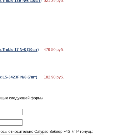
 Treble 13B №8 (10шт)
521.29 руб.
 Treble 17 №8 (10шт)
479.50 руб.
 LS-3423F №8 (7шт)
182.90 руб.
мощью следующей формы.
сы относительно Calypso Воблер F4S 7г. P тонущ.: