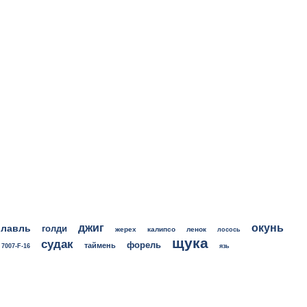
джиг
окунь
олавль
голди
жерех
калипсо
ленок
лосось
щука
судак
форель
таймень
7007-F-16
язь