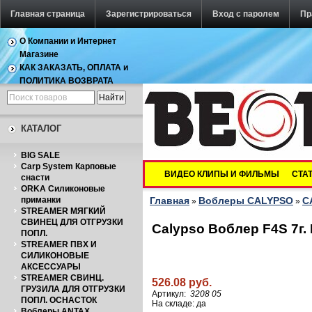
Главная страница
Зарегистрироваться
Вход с паролем
Пр
О Компании и Интернет
Магазине
КАК ЗАКАЗАТЬ, ОПЛАТА и
ПОЛИТИКА ВОЗВРАТА
СКИДКИ
ДОСТАВКА
КАТАЛОГ
BIG SALE
Carp System Карповые
ВИДЕО КЛИПЫ И ФИЛЬМЫ
СТА
снасти
ORKA Силиконовые
приманки
Главная
Воблеры CALYPSO
C
»
»
STREAMER МЯГКИЙ
СВИНЕЦ ДЛЯ ОТГРУЗКИ
Calypso Воблер F4S 7г. 
ПОПЛ.
STREAMER ПВХ И
СИЛИКОНОВЫЕ
АКСЕССУАРЫ
STREAMER СВИНЦ.
526.08 руб.
ГРУЗИЛА ДЛЯ ОТГРУЗКИ
Артикул:
3208 05
ПОПЛ. ОСНАСТОК
На складе: да
Воблеры ANTAX