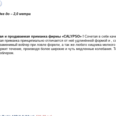
ке до – 2,0 метра
ная и продаваемая приманка фирмы «CALYPSO» !
Сочетая в себе кач
ая приманка принципиально отличается от неё удлинённой формой и , со
заменимый воблер при ловле форели, а так же любого хищника мелкого 
ржит течение, производя более широкие и чуть медленные колебания. Т
облером.