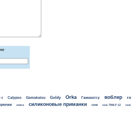
нке
воблер
Orka
г
Goldy
Calypso
Gamakatsu
Гамакатсу
F-5
силиконовые приманки
крючки
сом
семга
сом 7006-F-12
сом 