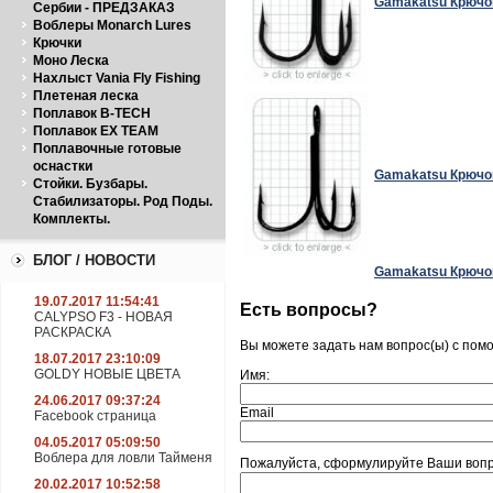
Gamakatsu Крючок
Сербии - ПРЕДЗАКАЗ
Воблеры Monarch Lures
Крючки
Моно Леска
Нахлыст Vania Fly Fishing
Плетеная леска
Поплавок B-TECH
Поплавок EX TEAM
Поплавочные готовые
оснастки
Gamakatsu Крючок
Стойки. Бузбары.
Стабилизаторы. Род Поды.
Комплекты.
БЛОГ / НОВОСТИ
Gamakatsu Крючок
19.07.2017 11:54:41
Есть вопросы?
CALYPSO F3 - НОВАЯ
РАСКРАСКА
Вы можете задать нам вопрос(ы) с по
18.07.2017 23:10:09
GOLDY НОВЫЕ ЦВЕТА
Имя:
24.06.2017 09:37:24
Email
Facebook страница
04.05.2017 05:09:50
Воблера для ловли Тайменя
Пожалуйста, сформулируйте Ваши вопро
20.02.2017 10:52:58