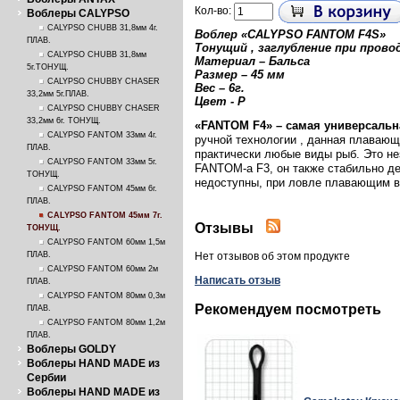
Кол-во:
Воблеры CALYPSO
CALYPSO CHUBB 31,8мм 4г.
Воблер «
CALYPSO FANTOM
F4S
»
ПЛАВ.
Тонущий , заглубление при провод
CALYPSO CHUBB 31,8мм
Материал – Бальса
5г.ТОНУЩ.
Размер – 45 м
м
CALYPSO CHUBBY CHASER
Вес – 6г.
33,2мм 5г.ПЛАВ.
Цвет - P
CALYPSO CHUBBY CHASER
33,2мм 6г. ТОНУЩ.
«FANTOM F4» – самая универсаль
CALYPSO FANTOM 33мм 4г.
ручной технологии , данная плавающ
ПЛАВ.
практически любые виды рыб. Это не
CALYPSO FANTOM 33мм 5г.
FANTOM-а F3, он также стабильно де
ТОНУЩ.
недоступны, при ловле плавающим в
CALYPSO FANTOM 45мм 6г.
ПЛАВ.
CALYPSO FANTOM 45мм 7г.
Отзывы
ТОНУЩ.
CALYPSO FANTOM 60мм 1,5м
ПЛАВ.
Нет отзывов об этом продукте
CALYPSO FANTOM 60мм 2м
Написать отзыв
ПЛАВ.
CALYPSO FANTOM 80мм 0,3м
Рекомендуем посмотреть
ПЛАВ.
CALYPSO FANTOM 80мм 1,2м
ПЛАВ.
Воблеры GOLDY
Воблеры HAND MADE из
Сербии
Воблеры HAND MADE из